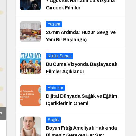
7 Ağustos Haftasında Vizyona
Girecek Filmler
Yaşam
26’nın Ardında: Huzur, Sevgi ve
Yeni Bir Başlangıç
Kültür Sanat
Bu Cuma Vizyonda Başlayacak
Filmler Açıklandı
Haberler
Dijital Dünyada Sağlık ve Eğitim
İçeriklerinin Önemi
r?
Sağlık
Boyun Fıtığı Ameliyatı Hakkında
Bilmeniz Gereken Her Şey