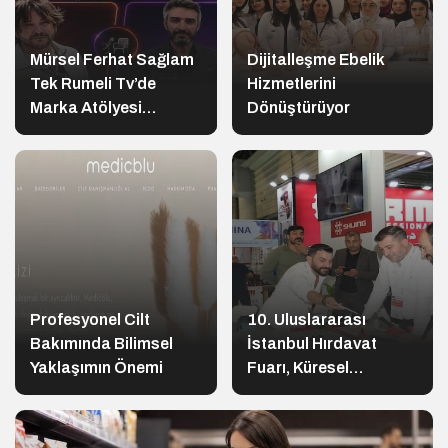
Mürsel Ferhat Sağlam
Dijitalleşme Ebelik
Tek Rumeli Tv’de
Hizmetlerini
Marka Atölyesi
Dönüştürüyor
Programına Konuk
Oldu
Profesyonel Cilt
10. Uluslararası
Bakımında Bilimsel
İstanbul Hırdavat
Yaklaşımın Önemi
Fuarı, Küresel
Ticaretin Yeni Merkezi
Olmaya Hazırlanıyor