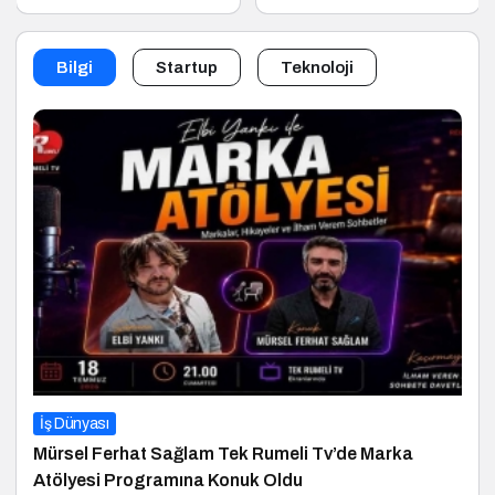
Global Branding
Çağında “BİLGE”
Conference’ın Paydaş
Hamlesi
Ekosistemi
Bilgi
Startup
Teknoloji
İş Dünyası
Mürsel Ferhat Sağlam Tek Rumeli Tv’de Marka
Atölyesi Programına Konuk Oldu