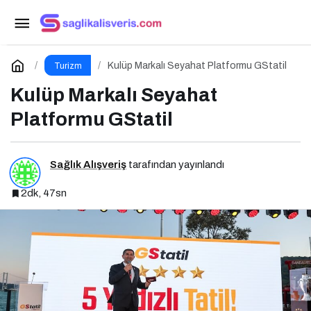
Antalya-Ostrava Hattında Yeni Dönem
Paylaş
Yorum Yap
Kulüp Markalı Seyahat Platformu GStatil
Turizm
Kulüp Markalı Seyahat
Platformu GStatil
Sağlık Alışveriş
tarafından yayınlandı
2dk, 47sn