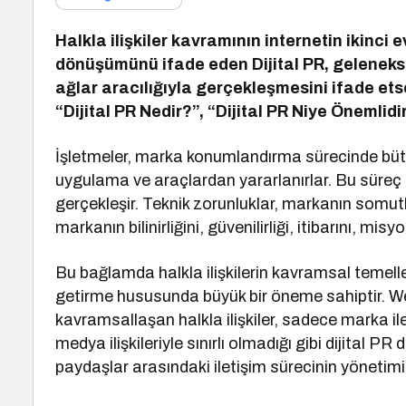
Halkla ilişkiler kavramının internetin ikinci 
dönüşümünü ifade eden Dijital PR, geleneksel 
ağlar aracılığıyla gerçekleşmesini ifade etse
“Dijital PR Nedir?”, “Dijital PR Niye Önemlidi
İşletmeler, marka konumlandırma sürecinde bü
uygulama ve araçlardan yararlanırlar. Bu süreç t
gerçekleşir. Teknik zorunluklar, markanın somutl
markanın bilinirliğini, güvenilirliği, itibarını, 
Bu bağlamda halkla ilişkilerin kavramsal temelle
getirme hususunda büyük bir öneme sahiptir. W
kavramsallaşan halkla ilişkiler, sadece marka ile
medya ilişkileriyle sınırlı olmadığı gibi dijital PR
paydaşlar arasındaki iletişim sürecinin yönetimin