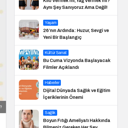
Kilo Vermek mi, Yağ Vermek mi?
Aynı Şey Sanıyoruz Ama Değil!
Yaşam
26’nın Ardında: Huzur, Sevgi ve
Yeni Bir Başlangıç
Kültür Sanat
Bu Cuma Vizyonda Başlayacak
Filmler Açıklandı
Haberler
Dijital Dünyada Sağlık ve Eğitim
İçeriklerinin Önemi
r?
Sağlık
Boyun Fıtığı Ameliyatı Hakkında
Bilmeniz Gereken Her Şey