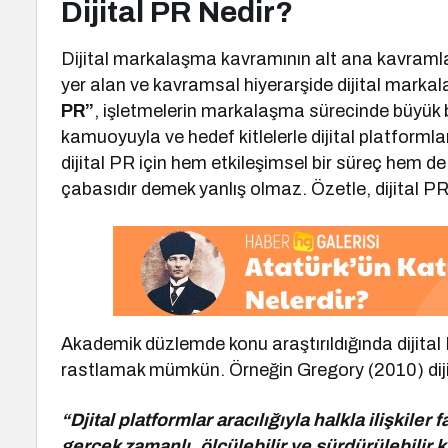
Dijital PR Nedir?
Dijital markalaşma kavramının alt ana kavramla
yer alan ve kavramsal hiyerarşide dijital mark
PR”
, işletmelerin markalaşma sürecinde büyük b
kamuoyuyla ve hedef kitlelerle dijital platformla
dijital PR için hem etkileşimsel bir süreç hem d
çabasıdır demek yanlış olmaz. Özetle, dijital PR 
Akademik düzlemde konu araştırıldığında dijital 
rastlamak mümkün. Örneğin Gregory (2010) dijita
“Djital platformlar aracılığıyla halkla ilişkil
gerçek zamanlı, ölçülebilir ve sürdürülebilir k