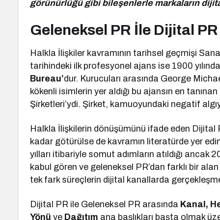
görünürlüğü gibi bileşenlerle markaların dijit
Geleneksel PR İle Dijital P
Halkla İlişkiler kavramının tarihsel geçmişi Sana
tarihindeki ilk profesyonel ajans ise 1900 yılı
Bureau’
dur. Kurucuları arasında George Michae
kökenli isimlerin yer aldığı bu ajansın en tanınan
Şirketleri’ydi. Şirket, kamuoyundaki negatif algı
Halkla İlişkilerin dönüşümünü ifade eden Dijital 
kadar götürülse de kavramın literatürde yer edinm
yılları itibariyle somut adımların atıldığı ancak 20
kabul gören ve geleneksel PR’dan farklı bir alan
tek fark süreçlerin dijital kanallarda gerçekleşme
Dijital PR ile Geleneksel PR arasında
Kanal, He
Yönü
ve
Dağıtım
ana başlıkları başta olmak üzer