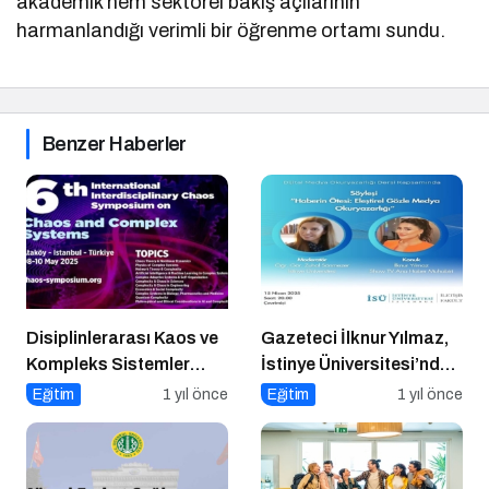
akademik hem sektörel bakış açılarının
harmanlandığı verimli bir öğrenme ortamı sundu.
Benzer Haberler
Disiplinlerarası Kaos ve
Gazeteci İlknur Yılmaz,
Kompleks Sistemler
İstinye Üniversitesi’nde
Sempozyumu İçin Geri
Dijital Medya
Eğitim
1 yıl önce
Eğitim
1 yıl önce
Sayım!
Okuryazarlığı Dersinin
Konuğu Oldu