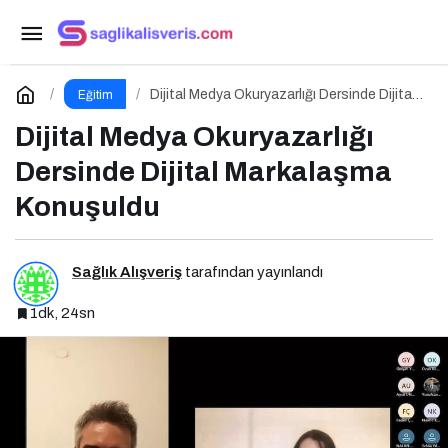
Enformasyon Ekosisteminde Dezenformasyon
ve Çözüm Arayışları
Paylaş
Yorum Yap
Dijital Medya Okuryazarlığı Dersinde Dijital
Eğitim
Markalaşma Konuşuldu
Dijital Medya Okuryazarlığı
Dersinde Dijital Markalaşma
Konuşuldu
Sağlık Alışveriş
tarafından yayınlandı
1dk, 24sn