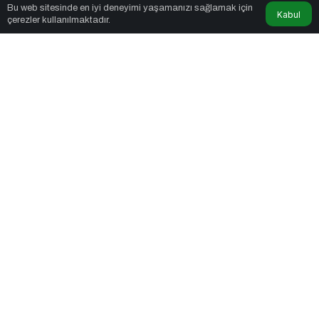
Bu web sitesinde en iyi deneyimi yaşamanızı sağlamak için
Kabul
Sağlık Alışveriş
tarafından yayınlandı
çerezler kullanılmaktadır.
1dk, 20sn
Enformasyon Ekosisteminde Dezenformasyon ve Çözüm
Arayışları
PAYLAŞ