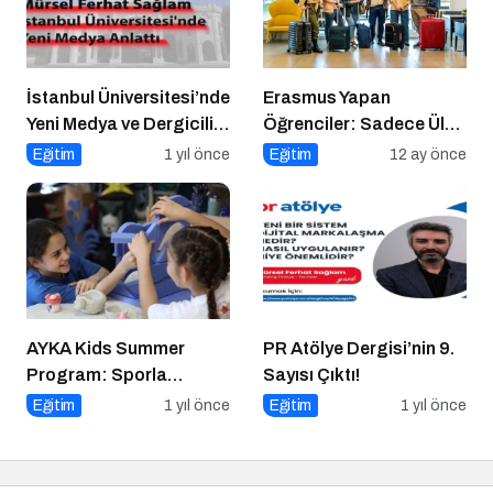
İstanbul Üniversitesi’nde
Erasmus Yapan
Yeni Medya ve Dergicilik
Öğrenciler: Sadece Ülke
Konuşuldu
Değil, Bakış Açısı da
Eğitim
1 yıl önce
Eğitim
12 ay önce
Değişiyor
AYKA Kids Summer
PR Atölye Dergisi’nin 9.
Program: Sporla
Sayısı Çıktı!
Geleceğe Yönelik Bir
Eğitim
1 yıl önce
Eğitim
1 yıl önce
Başlangıç!