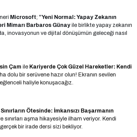
oneri
Microsoft
;
”Yeni Normal: Yapay Zekanın
eri Mimarı Barbaros Günay
ile birlikte yapay zekanın
çağda, inovasyonun ve dijital dönüşümün geleceği nasıl
asin Çam
ile
Kariyerde Çok Güzel Hareketler: Kendi
 dolu bir serüvene hazır olun! Ekranın sevilen
n eğlenceli haliyle konuşacağız.
;
Sınırların Ötesinde: İmkansızı Başarmanın
 sınırları aşma hikayesiyle ilham veriyor. Kendi
rçek bir irade dersi sizi bekliyor.