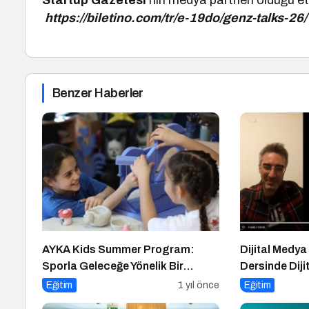
Startup Gazetesi
’nin medya partneri olduğu etk
https://biletino.com/tr/e-19do/genz-talks-26
Benzer Haberler
AYKA Kids Summer Program:
Dijital Medya
Sporla Geleceğe Yönelik Bir
Dersinde Dij
Başlangıç!
Konuşuldu
Eğitim
1 yıl önce
Eğitim