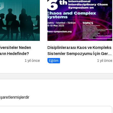
iversiteler Neden
Disiplinlerarası Kaos ve Kompleks
ların Hedefinde?
Sistemler Sempozyumu İçin Geri
Sayım!
1 yıl önce
Eğitim
1 yıl önce
 işaretlenmişlerdir