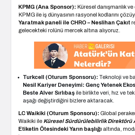
KPMG (Ana Sponsor):
Küresel danışmanlık ve 
KPMG ile iş dünyasının rasyonel kodlarını çözü
Yaratmak paneli ile CHRO – Neslihan Çakıt
r
gelecekteki rolünü mercek altına alıyoruz.
Turkcell (Oturum Sponsoru):
Teknoloji ve b
Nesil Kariyer Deneyimi: Genç Yetenek Eko
Beste Alver Sırlıbaş
ile birlikte veri, hız ve 
aşağı değiştirdiğini bizlere aktaracak.
LC Waikiki (Oturum Sponsoru):
Global peraken
Waikiki ile
Küresel Sürdürülebilirlik Direktörü
Etiketin Ötesindeki Yarın başlığı
altında, moda