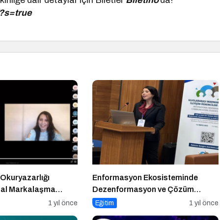
inliğe dair detaylar için Biletler
Biletino
’da!
/?s=true
 Okuryazarlığı
Enformasyon Ekosisteminde
ital Markalaşma
Dezenformasyon ve Çözüm
Arayışları
1 yıl önce
Eğitim
1 yıl önce