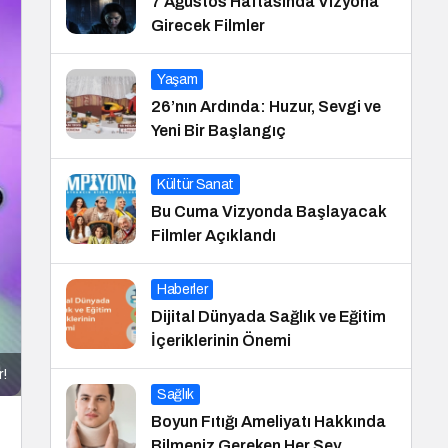
7 Ağustos Haftasında Vizyona
Girecek Filmler
Yaşam
26’nın Ardında: Huzur, Sevgi ve
Yeni Bir Başlangıç
Kültür Sanat
Bu Cuma Vizyonda Başlayacak
Filmler Açıklandı
Haberler
Dijital Dünyada Sağlık ve Eğitim
İçeriklerinin Önemi
r!
Sağlık
Boyun Fıtığı Ameliyatı Hakkında
Bilmeniz Gereken Her Şey