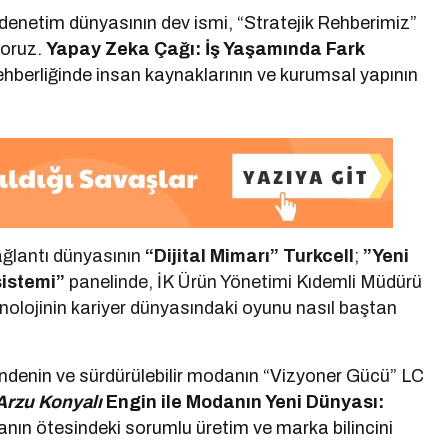
denetim dünyasının dev ismi, “Stratejik Rehberimiz”
yoruz.
Yapay Zeka Çağı: İş Yaşamında Fark
ehberliğinde insan kaynaklarının ve kurumsal yapının
ağlantı dünyasının
“Dijital Mimarı” Turkcell
;
”Yeni
sistemi”
panelinde, İK Ürün Yönetimi Kıdemli Müdürü
teknolojinin kariyer dünyasındaki oyunu nasıl baştan
denin ve sürdürülebilir modanın “Vizyoner Gücü” LC
 Arzu Konyalı
Engin
ile Modanın Yeni Dünyası:
nın ötesindeki sorumlu üretim ve marka bilincini