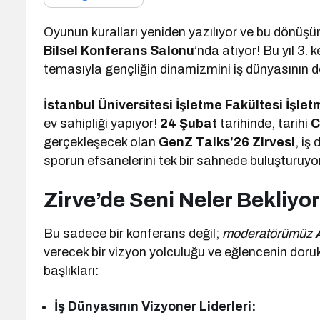
Oyunun kuralları yeniden yazılıyor ve bu dönüş
Bilsel Konferans Salonu
’nda atıyor! Bu yıl 3. 
temasıyla gençliğin dinamizmini iş dünyasının d
İstanbul Üniversitesi İşletme Fakültesi İşle
ev sahipliği yapıyor!
24 Şubat
tarihinde, tarihi
C
gerçekleşecek olan
GenZ Talks’26 Zirvesi
, iş
sporun efsanelerini tek bir sahnede buluşturuyor
Zirve’de Seni Neler Bekliyo
Bu sadece bir konferans değil;
moderatörümüz
verecek bir vizyon yolculuğu ve eğlencenin dor
başlıkları:
İş Dünyasının Vizyoner Liderleri: