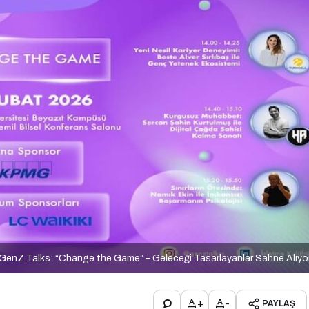
GenZ Talks: “Change the Game” – Geleceği Tasarlayanlar Sahne Alıyo
+
-
PAYLAŞ