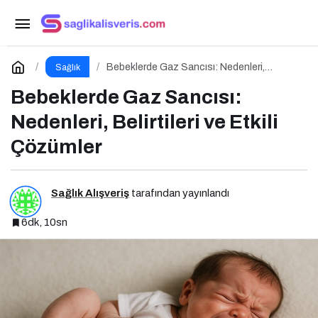
Yarık Damak ve Dudakla Doğan Bebeklerde
Beslenme
Paylaş
Yorum Yap
Bebeklerde Gaz Sancısı: Nedenleri,
Sağlık
Belirtileri ve Etkili Çözümler
Bebeklerde Gaz Sancısı:
Nedenleri, Belirtileri ve Etkili
Çözümler
Sağlık Alışveriş
tarafından yayınlandı
6dk, 10sn