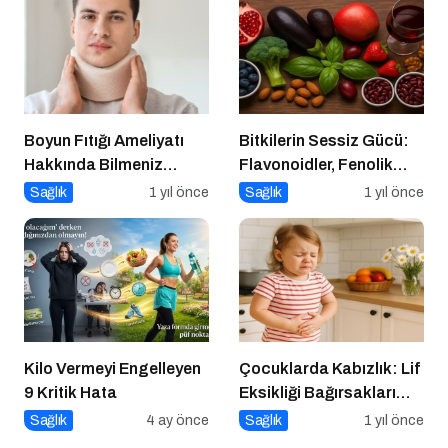
Boyun Fıtığı Ameliyatı
Bitkilerin Sessiz Gücü:
Hakkında Bilmeniz
Flavonoidler, Fenolik
Gereken Her Şey
Asitler ve Diğer
Sağlık
1 yıl önce
Sağlık
1 yıl önce
Polifenoller
Kilo Vermeyi Engelleyen
Çocuklarda Kabızlık: Lif
9 Kritik Hata
Eksikliği Bağırsakları
Nasıl Yavaşlatır?
Sağlık
4 ay önce
Sağlık
1 yıl önce