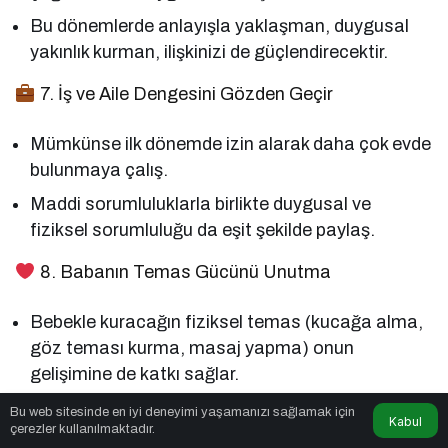
Bu dönemlerde anlayışla yaklaşman, duygusal
yakınlık kurman, ilişkinizi de güçlendirecektir.
7. İş ve Aile Dengesini Gözden Geçir
Mümkünse ilk dönemde izin alarak daha çok evde
bulunmaya çalış.
Maddi sorumluluklarla birlikte duygusal ve
fiziksel sorumluluğu da eşit şekilde paylaş.
8. Babanın Temas Gücünü Unutma
Bebekle kuracağın fiziksel temas (kucağa alma,
göz teması kurma, masaj yapma) onun
gelişimine de katkı sağlar.
Senin sesin, dokunuşun, varlığın hem bebeğin
Bu web sitesinde en iyi deneyimi yaşamanızı sağlamak için
Kabul
çerezler kullanılmaktadır.
hem annenin güvende hissetmesini sağlar.