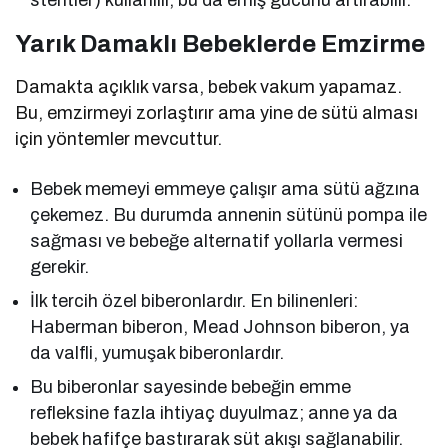
stentler) kullanılır, bu da emiş gücünü artırabilir.
Yarık Damaklı Bebeklerde Emzirme
Damakta açıklık varsa, bebek vakum yapamaz.
Bu, emzirmeyi zorlaştırır ama yine de sütü alması
için yöntemler mevcuttur.
Bebek memeyi emmeye çalışır ama sütü ağzına
çekemez. Bu durumda annenin sütünü pompa ile
sağması ve bebeğe alternatif yollarla vermesi
gerekir.
İlk tercih özel biberonlardır. En bilinenleri:
Haberman biberon, Mead Johnson biberon, ya
da valfli, yumuşak biberonlardır.
Bu biberonlar sayesinde bebeğin emme
refleksine fazla ihtiyaç duyulmaz; anne ya da
bebek hafifçe bastırarak süt akışı sağlanabilir.