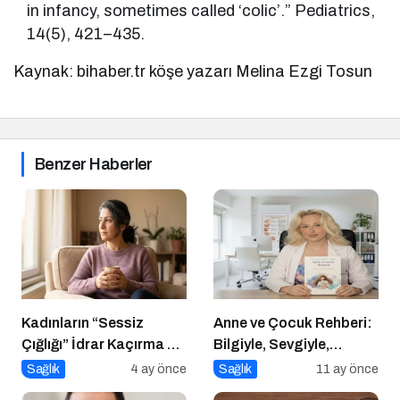
in infancy, sometimes called ‘colic’.” Pediatrics,
14(5), 421–435.
Kaynak: bihaber.tr köşe yazarı Melina Ezgi Tosun
Benzer Haberler
Kadınların “Sessiz
Anne ve Çocuk Rehberi:
Çığlığı” İdrar Kaçırma Bir
Bilgiyle, Sevgiyle,
Kader Değil!
Güvenle
Sağlık
4 ay önce
Sağlık
11 ay önce