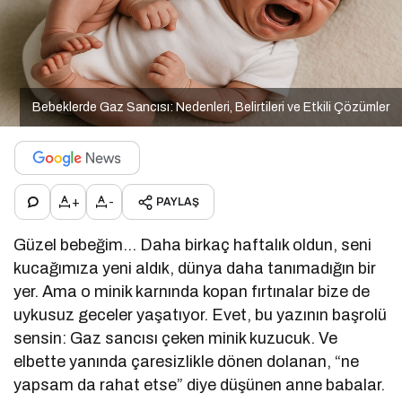
Bebeklerde Gaz Sancısı: Nedenleri, Belirtileri ve Etkili Çözümler
+
-
PAYLAŞ
Güzel bebeğim… Daha birkaç haftalık oldun, seni
kucağımıza yeni aldık, dünya daha tanımadığın bir
yer. Ama o minik karnında kopan fırtınalar bize de
uykusuz geceler yaşatıyor. Evet, bu yazının başrolü
sensin: Gaz sancısı çeken minik kuzucuk. Ve
elbette yanında çaresizlikle dönen dolanan, “ne
yapsam da rahat etse” diye düşünen anne babalar.