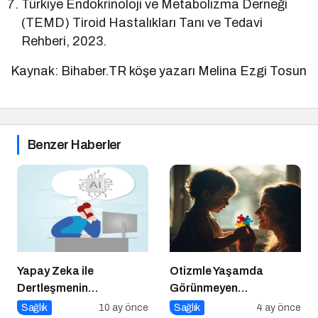
Türkiye Endokrinoloji ve Metabolizma Derneği
(TEMD) Tiroid Hastalıkları Tanı ve Tedavi
Rehberi, 2023.
Kaynak: Bihaber.TR köşe yazarı Melina Ezgi Tosun
Benzer Haberler
Yapay Zeka ile
Otizmle Yaşamda
Dertleşmenin
Görünmeyen
Görünmeyen Tehlikeleri!
Kahramanlar
Sağlık
10 ay önce
Sağlık
4 ay önce