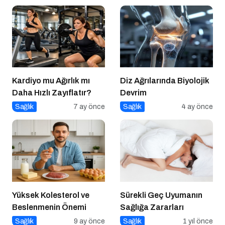
Kardiyo mu Ağırlık mı
Diz Ağrılarında Biyolojik
Daha Hızlı Zayıflatır?
Devrim
Sağlık
7 ay önce
Sağlık
4 ay önce
Yüksek Kolesterol ve
Sürekli Geç Uyumanın
Beslenmenin Önemi
Sağlığa Zararları
Sağlık
9 ay önce
Sağlık
1 yıl önce