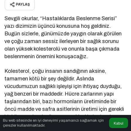
PAYLAŞ
Sevgili okurlar, “Hastalıklarda Beslenme Serisi”
yazı dizimizin üçüncü konusuna hoş geldiniz.
Bugün sizlerle, günümüzde yaygın olarak görülen
ve çoğu zaman sessiz ilerleyen bir sağlık sorunu
olan yüksek kolesterolü ve onunla başa çıkmada
beslenmenin önemini konuşacağız.
Kolesterol, çoğu insanın sandığının aksine,
tamamen kötü bir şey değildir. Aslında
vücudumuzun sağlıklı işleyişi için ihtiyaç duyduğu,
yağ benzeri bir maddedir. Hücre zarlarının yapı
taşlarından biri, bazı hormonların üretiminde bir
öncü madde ve safra asitlerinin üretimi için gerekli
bir bileşen olarak görev yapar. Yani kolesterol,
Bu web sitesinde en iyi deneyimi yaşamanızı sağlamak için
Kabul
vücudumuz için vazgeçilmezdir. Peki o zaman
çerezler kullanılmaktadır.