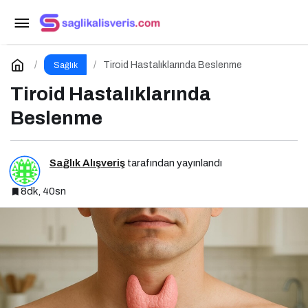
Yüksek Kolesterol ve Beslenmenin Önemi
Paylaş
Yorum Yap
Tiroid Hastalıklarında Beslenme
Sağlık
Tiroid Hastalıklarında
Beslenme
Sağlık Alışveriş
tarafından yayınlandı
8dk, 40sn