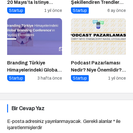
20 Mayıs’ta İstinye
Şekillendiren Trendler
Üniversitesi’nde!
Talk N Training “İlham
Startup
1 yıl önce
Startup
6 ay önce
Veren Buluşmalar”
Serisinde!
Branding Türkiye
Podcast Pazarlaması
Himayelerindeki Global
Nedir? Niye Önemlidir?
Branding Conference’ın
Podcast Pazarlaması
Startup
3 hafta önce
Startup
1 yıl önce
Paydaş Ekosistemi
Nasıl Yapılır?
Bir Cevap Yaz
E-posta adresiniz yayınlanmayacak.
Gerekli alanlar
*
ile
işaretlenmişlerdir