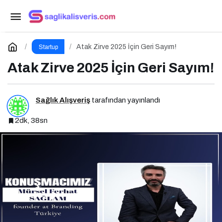
Etkili Network Marketing İçin Sosyal Medya
Etkinliği İçin Geri Sayım!
Paylaş
Yorum Yap
Atak Zirve 2025 İçin Geri Sayım!
Startup
Atak Zirve 2025 İçin Geri Sayım!
Sağlık Alışveriş
tarafından yayınlandı
2dk, 38sn