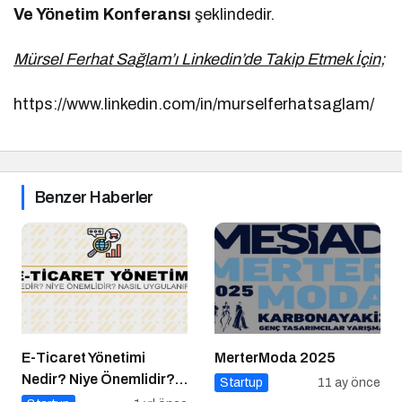
Ve Yönetim Konferansı
şeklindedir.
Mürsel Ferhat Sağlam’ı Linkedin’de Takip Etmek İçin;
https://www.linkedin.com/in/murselferhatsaglam/
Benzer Haberler
E-Ticaret Yönetimi
MerterModa 2025
Nedir? Niye Önemlidir?
Startup
11 ay önce
E-Ticaret Yönetimi Nasıl