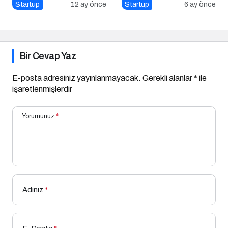
Growht Marketıng Nasıl
Üniversitesi’nde
Startup
12 ay önce
Startup
6 ay önce
Yapılır?
Gerçekleşti!
Bir Cevap Yaz
E-posta adresiniz yayınlanmayacak.
Gerekli alanlar
*
ile
işaretlenmişlerdir
Yorumunuz
*
Adınız
*