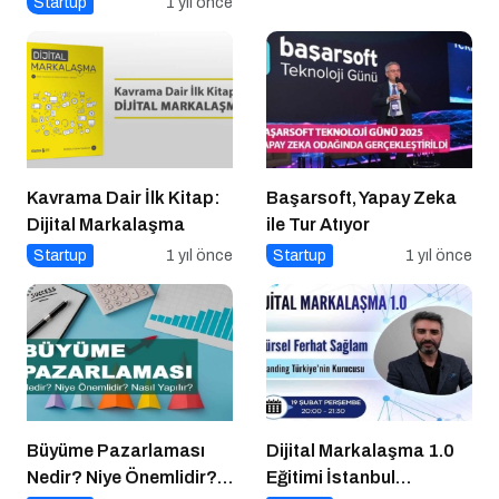
Startup
1 yıl önce
Yapılır?
Kavrama Dair İlk Kitap:
Başarsoft, Yapay Zeka
Dijital Markalaşma
ile Tur Atıyor
Startup
1 yıl önce
Startup
1 yıl önce
Büyüme Pazarlaması
Dijital Markalaşma 1.0
Nedir? Niye Önemlidir?
Eğitimi İstanbul