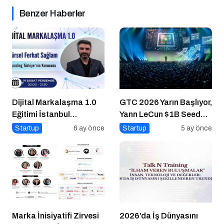
Benzer Haberler
Dijital Markalaşma 1.0
GTC 2026 Yarın Başlıyor,
Eğitimi İstanbul
Yann LeCun $1B Seed
Üniversitesi’nde
Aldı: AI Fonlama
Startup
6 ay önce
Startup
5 ay önce
Gerçekleşti!
Çılgınlığı
Marka İnisiyatifi Zirvesi
2026’da İş Dünyasını