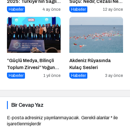
2025: Türkiye’nin Sağlık
Suçu: Nedir, Cezası Ne
Ödülleri 9. Kez
Kadar, Kimler Sorumlu?
Haberler
4 ay önce
Haberler
12 ay önce
Sahiplerini Buluyor
“Güçlü Medya, Bilinçli
Akdeniz Rüyasında
Toplum Zirvesi” Yoğun
Kulaç Sesleri
Katılımla Gerçekleşti
Haberler
1 yıl önce
Haberler
3 ay önce
Bir Cevap Yaz
E-posta adresiniz yayınlanmayacak.
Gerekli alanlar
*
ile
işaretlenmişlerdir