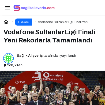
Dijital Dünyada Sağlık ve Eğitim İçeriklerinin
Önemi
Paylaş
Yorum Yap
Vodafone Sultanlar Ligi Finali Yeni
Haberler
Rekorlarla Tamamlandı
Vodafone Sultanlar Ligi Finali
Yeni Rekorlarla Tamamlandı
Sağlık Alışveriş
tarafından yayınlandı
2dk, 24sn