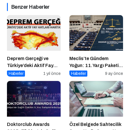
Benzer Haberler
Deprem Gerçeği ve
Meclis’te Gündem
Türkiye’deki Aktif Fay
Yoğun: 11. Yargı Paketi
Hatları (Tüm Şehirler)
ve Memur Zammında
Haberler
1 yıl önce
Haberler
9 ay önce
Son Durum!
Doktorclub Awards
Özel Belgede Sahtecilik