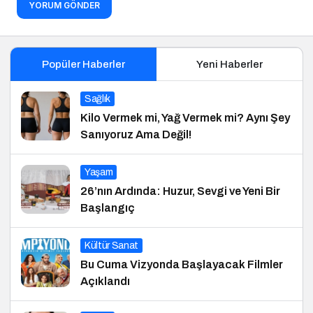
YORUM GÖNDER
Popüler Haberler
Yeni Haberler
Sağlık
Kilo Vermek mi, Yağ Vermek mi? Aynı Şey
Sanıyoruz Ama Değil!
Yaşam
26’nın Ardında: Huzur, Sevgi ve Yeni Bir
Başlangıç
Kültür Sanat
Bu Cuma Vizyonda Başlayacak Filmler
Açıklandı