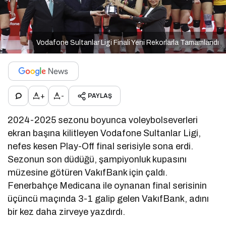
Vodafone Sultanlar Ligi Finali Yeni Rekorlarla Tamamlandı
+
-
PAYLAŞ
2024-2025 sezonu boyunca voleybolseverleri
ekran başına kilitleyen Vodafone Sultanlar Ligi,
nefes kesen Play-Off final serisiyle sona erdi.
Sezonun son düdüğü, şampiyonluk kupasını
müzesine götüren VakıfBank için çaldı.
Fenerbahçe Medicana ile oynanan final serisinin
üçüncü maçında 3-1 galip gelen VakıfBank, adını
bir kez daha zirveye yazdırdı.