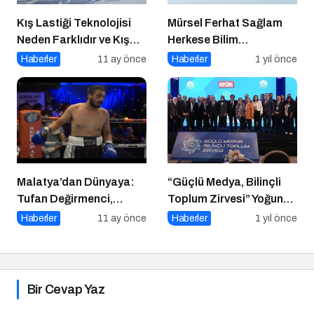
Kış Lastiği Teknolojisi
Mürsel Ferhat Sağlam
Neden Farklıdır ve Kış
Herkese Bilim
Lastiği Kullanmanın
Teknoloji’de “Iceberg of
Haberler
11 ay önce
Haberler
1 yıl önce
Faydaları Nelerdir
Ingonarce Fenomeni”ni
Yazdı
Malatya’dan Dünyaya:
“Güçlü Medya, Bilinçli
Tufan Değirmenci,
Toplum Zirvesi” Yoğun
Fethiye’de Ringe Çıkıyor
Katılımla Gerçekleşti
Haberler
11 ay önce
Haberler
1 yıl önce
Bir Cevap Yaz