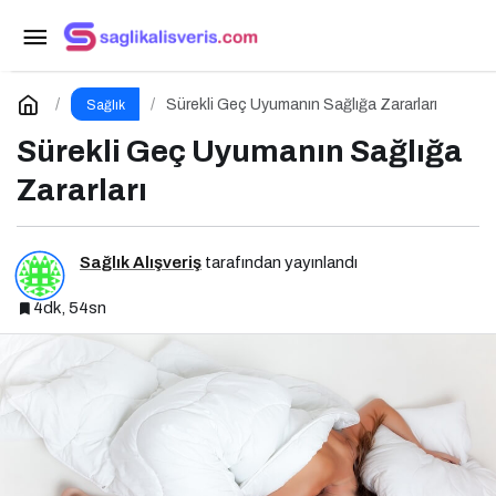
Ekran Karşısında Yemek Yiyen Çocuklar:
Sessiz Tehlike
Paylaş
Yorum Yap
Sürekli Geç Uyumanın Sağlığa Zararları
Sağlık
Sürekli Geç Uyumanın Sağlığa
Zararları
Sağlık Alışveriş
tarafından yayınlandı
4dk, 54sn