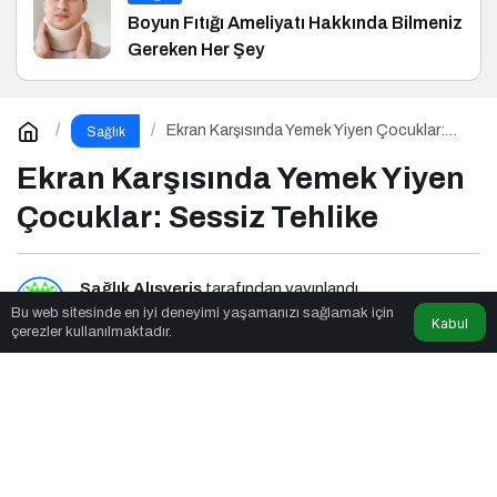
Boyun Fıtığı Ameliyatı Hakkında Bilmeniz
Gereken Her Şey
Ekran Karşısında Yemek Yiyen Çocuklar:
Sağlık
Sessiz Tehlike
Ekran Karşısında Yemek Yiyen
Çocuklar: Sessiz Tehlike
Sağlık Alışveriş
tarafından yayınlandı
Bu web sitesinde en iyi deneyimi yaşamanızı sağlamak için
Kabul
çerezler kullanılmaktadır.
8dk, 51sn