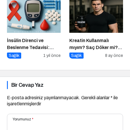
İnsülin Direnci ve
Kreatin Kullanmalı
Beslenme Tedavisi:
mıyım? Saç Döker mi?
Düşük Glisemik İndeksli
Ne Zaman Alınmalı?
Sağlık
1 yıl önce
Sağlık
8 ay önce
Diyetlerin Rolü
Bir Cevap Yaz
E-posta adresiniz yayınlanmayacak.
Gerekli alanlar
*
ile
işaretlenmişlerdir
Yorumunuz
*