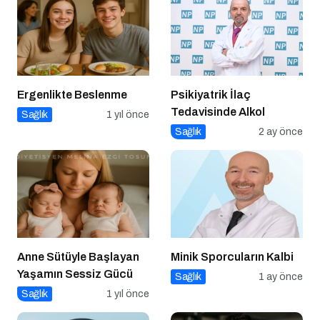
Ergenlikte Beslenme
Psikiyatrik İlaç
Tedavisinde Alkol
Sağlık
1 yıl önce
Sağlık
2 ay önce
Anne Sütüyle Başlayan
Minik Sporcuların Kalbi
Yaşamın Sessiz Gücü
Sağlık
1 ay önce
Sağlık
1 yıl önce