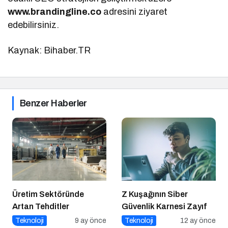
www.brandingline.co
adresini ziyaret
edebilirsiniz.
Kaynak: Bihaber.TR
Benzer Haberler
Üretim Sektöründe
Z Kuşağının Siber
Artan Tehditler
Güvenlik Karnesi Zayıf
Teknoloji
9 ay önce
Teknoloji
12 ay önce