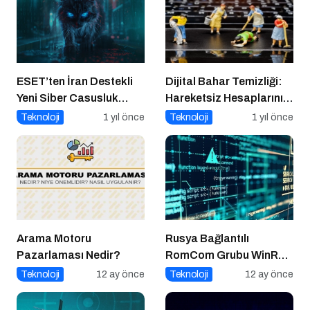
ESET’ten İran Destekli
Dijital Bahar Temizliği:
Yeni Siber Casusluk
Hareketsiz Hesaplarınızı
Operasyonu Uyarısı
Temizlemenin Zamanı
Teknoloji
1 yıl önce
Teknoloji
1 yıl önce
Geldi!
Arama Motoru
Rusya Bağlantılı
Pazarlaması Nedir?
RomCom Grubu WinRAR
Açığını Hedef Aldı
Teknoloji
12 ay önce
Teknoloji
12 ay önce