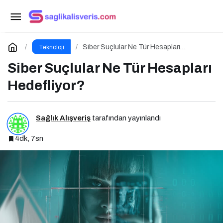
Arama Motoru Optimizasyonu (SEO) Nedir?
Etkili SEO İçin 10 Altın İpucu
Paylaş
Yorum Yap
Siber Suçlular Ne Tür Hesapları
Teknoloji
Hedefliyor?
Siber Suçlular Ne Tür Hesapları
Hedefliyor?
Sağlık Alışveriş
tarafından yayınlandı
4dk, 7sn