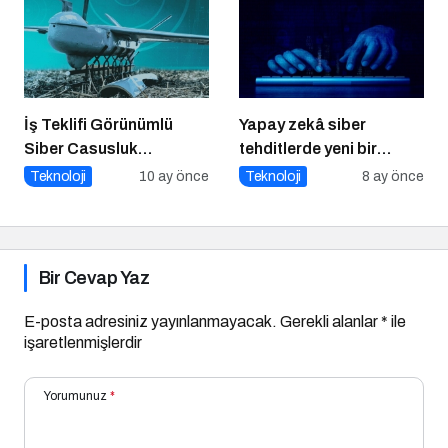
İş Teklifi Görünümlü
Yapay zekâ siber
Siber Casusluk
tehditlerde yeni bir
Operasyonu
dönemi başlatıyor
Teknoloji
10 ay önce
Teknoloji
8 ay önce
Bir Cevap Yaz
E-posta adresiniz yayınlanmayacak.
Gerekli alanlar
*
ile
işaretlenmişlerdir
Yorumunuz
*