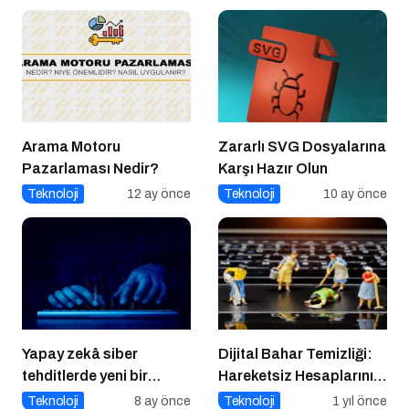
Arama Motoru
Zararlı SVG Dosyalarına
Pazarlaması Nedir?
Karşı Hazır Olun
Teknoloji
12 ay önce
Teknoloji
10 ay önce
Yapay zekâ siber
Dijital Bahar Temizliği:
tehditlerde yeni bir
Hareketsiz Hesaplarınızı
dönemi başlatıyor
Temizlemenin Zamanı
Teknoloji
8 ay önce
Teknoloji
1 yıl önce