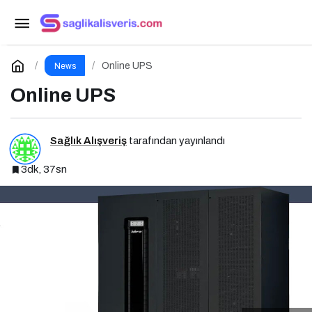
Fenerbahçe Evinde Kocaelispor’u Ağırlıyor
Paylaş
Yorum Yap
Online UPS
News
Online UPS
Sağlık Alışveriş
tarafından yayınlandı
3dk, 37sn