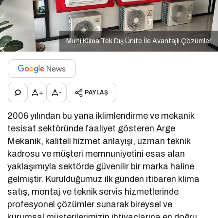
Multi Klima Tek Dış Ünite İle Avantajlı Çözümler
+
-
PAYLAŞ
2006 yılından bu yana iklimlendirme ve mekanik
tesisat sektöründe faaliyet gösteren Arge
Mekanik, kaliteli hizmet anlayışı, uzman teknik
kadrosu ve müşteri memnuniyetini esas alan
yaklaşımıyla sektörde güvenilir bir marka haline
gelmiştir. Kurulduğumuz ilk günden itibaren klima
satış, montaj ve teknik servis hizmetlerinde
profesyonel çözümler sunarak bireysel ve
kurumsal müşterilerimizin ihtiyaçlarına en doğru