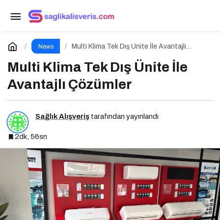
Awwex ile Sağlık Ürünleri İhracatı
Paylaş
Yorum Yap
Multi Klima Tek Dış Ünite İle Avantajlı
News
Çözümler
Multi Klima Tek Dış Ünite İle
Avantajlı Çözümler
Sağlık Alışveriş
tarafından yayınlandı
2dk, 56sn