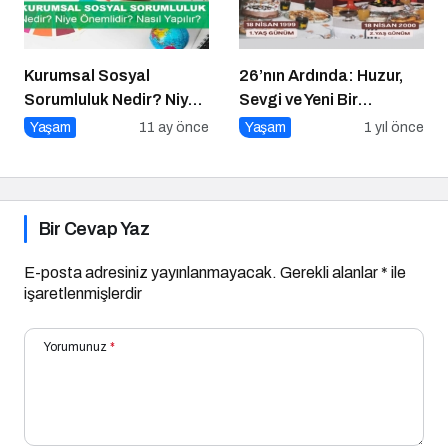
Kurumsal Sosyal
26’nın Ardında: Huzur,
Sorumluluk Nedir? Niye
Sevgi ve Yeni Bir
Önemlidir? Kurumsal
Başlangıç
Yaşam
11 ay önce
Yaşam
1 yıl önce
Sosyal Sorumluluk Nasıl
Yapılır?
Bir Cevap Yaz
E-posta adresiniz yayınlanmayacak.
Gerekli alanlar
*
ile
işaretlenmişlerdir
Yorumunuz
*