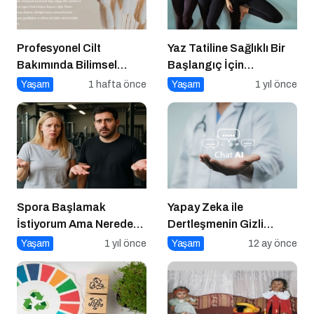
Profesyonel Cilt
Yaz Tatiline Sağlıklı Bir
Bakımında Bilimsel
Başlangıç İçin
Yaklaşımın Önemi
Beslenme
Yaşam
1 hafta önce
Yaşam
1 yıl önce
Spora Başlamak
Yapay Zeka ile
İstiyorum Ama Nereden
Dertleşmenin Gizli
Başlayacağımı
Tehlikeleri
Yaşam
1 yıl önce
Yaşam
12 ay önce
Bilmiyorum!