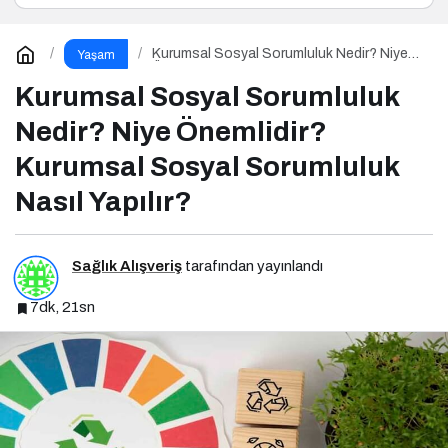
Kurumsal Sosyal Sorumluluk Nedir? Niye
Yaşam
Önemlidir? Kurumsal Sosyal Sorumluluk
Nasıl Yapılır?
Kurumsal Sosyal Sorumluluk
Nedir? Niye Önemlidir?
Kurumsal Sosyal Sorumluluk
Nasıl Yapılır?
Sağlık Alışveriş
tarafından yayınlandı
7dk, 21sn