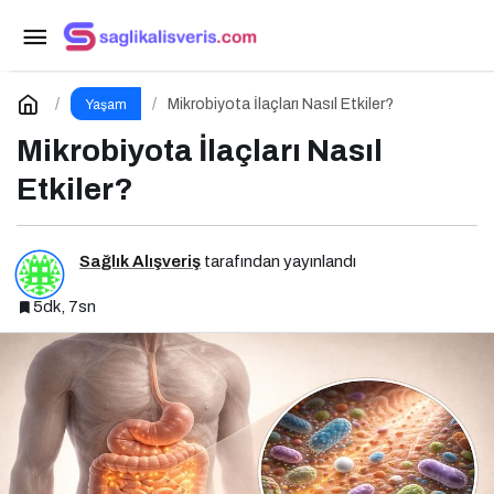
Kurumsal Sosyal Sorumluluk Nedir? Niye
Önemlidir? Kurumsal Sosyal Sorumluluk Nasıl Yapılır?
Paylaş
Yorum Yap
Mikrobiyota İlaçları Nasıl Etkiler?
Yaşam
Mikrobiyota İlaçları Nasıl
Etkiler?
Sağlık Alışveriş
tarafından yayınlandı
5dk, 7sn