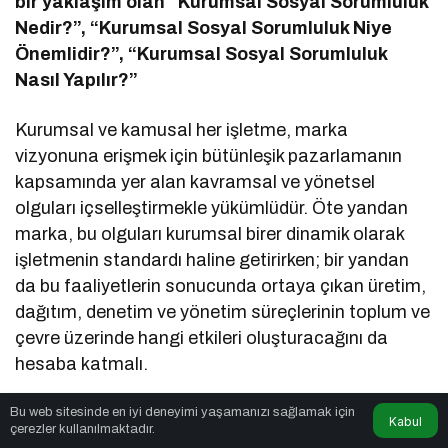
bir yaklaşım olan “Kurumsal Sosyal Sorumluluk
Nedir?”, “Kurumsal Sosyal Sorumluluk Niye
Önemlidir?”, “Kurumsal Sosyal Sorumluluk
Nasıl Yapılır?”
Kurumsal ve kamusal her işletme, marka
vizyonuna erişmek için bütünleşik pazarlamanın
kapsamında yer alan kavramsal ve yönetsel
olguları içselleştirmekle yükümlüdür. Öte yandan
marka, bu olguları kurumsal birer dinamik olarak
işletmenin standardı haline getirirken; bir yandan
da bu faaliyetlerin sonucunda ortaya çıkan üretim,
dağıtım, denetim ve yönetim süreçlerinin toplum ve
çevre üzerinde hangi etkileri oluşturacağını da
hesaba katmalı.
Kurumsal sosyal sorumluluk olarak ifade edilen bu
Bu web sitesinde en iyi deneyimi yaşamanızı sağlamak için
Kabul
çerezler kullanılmaktadır.
anlayış sadece yasal sorumlulukları içermez. Aynı