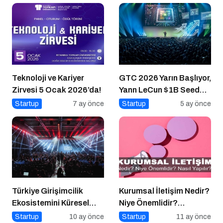
Teknoloji ve Kariyer
GTC 2026 Yarın Başlıyor,
Zirvesi 5 Ocak 2026’da!
Yann LeCun $1B Seed
Aldı: AI Fonlama
Startup
7 ay önce
Startup
5 ay önce
Çılgınlığı
Türkiye Girişimcilik
Kurumsal İletişim Nedir?
Ekosistemini Küresel
Niye Önemlidir?
Sahneye Taşıyan
Kurumsal İletişim Nasıl
Startup
10 ay önce
Startup
11 ay önce