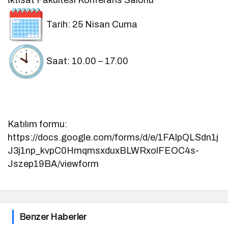
İktisat Fakültesi Konferans Salonu
Tarih: 25 Nisan Cuma
Saat: 10.00 – 17.00
Katılım formu:
https://docs.google.com/forms/d/e/1FAIpQLSdn1j
J3j1np_kvpC0HmqmsxduxBLWRxolFEOC4s-
Jszep19BA/viewform
Benzer Haberler