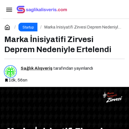
Marmara Careership, Genç Yetenekleri
Geleceğin İş Dünyasıyla Buluşturuyor!
Paylaş
Yorum Yap
Marka İnisiyatifi Zirvesi Deprem Nedeniyle
Startup
Ertelendi
Marka İnisiyatifi Zirvesi
Deprem Nedeniyle Ertelendi
Sağlık Alışveriş
tarafından yayınlandı
1dk, 56sn