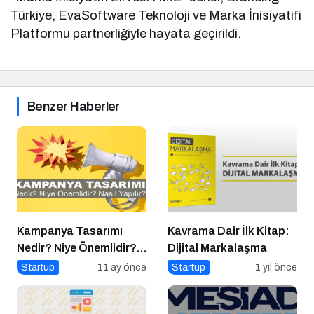
Türkiye, EvaSoftware Teknoloji ve Marka İnisiyatifi
Platformu partnerliğiyle hayata geçirildi.
Benzer Haberler
Kampanya Tasarımı
Kavrama Dair İlk Kitap:
Nedir? Niye Önemlidir?
Dijital Markalaşma
Kampanya Tasarımı
Startup
11 ay önce
Startup
1 yıl önce
Nasıl Yapılır?