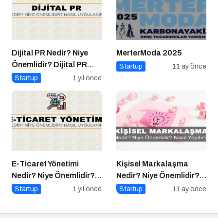
Dijital PR Nedir? Niye
MerterModa 2025
Önemlidir? Dijital PR
Startup
11 ay önce
Nasıl Uygulanır?
Startup
1 yıl önce
E-Ticaret Yönetimi
Kişisel Markalaşma
Nedir? Niye Önemlidir?
Nedir? Niye Önemlidir?
E-Ticaret Yönetimi Nasıl
Kişisel Markalaşma
Startup
1 yıl önce
Startup
11 ay önce
Yapılır?
Nasıl Uygulanır?