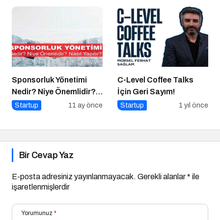
Buluşma
Yapılır?
Sponsorluk Yönetimi
C-Level Coffee Talks
Nedir? Niye Önemlidir?
İçin Geri Sayım!
Nasıl Yapılır?
Startup
11 ay önce
Startup
1 yıl önce
Bir Cevap Yaz
E-posta adresiniz yayınlanmayacak.
Gerekli alanlar
*
ile
işaretlenmişlerdir
Yorumunuz
*