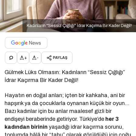
Kadınların "Sessiz Çığlığı" İdrar Kaçırma Bir Kader Değil!
+
-
PAYLAŞ
Gülmek Lüks Olmasın: Kadınların “Sessiz Çığlığı”
İdrar Kaçırma Bir Kader Değil!
Hayatın en doğal anları; içten bir kahkaha, ani bir
hapşırık ya da çocuklarla oynanan küçük bir oyun…
Bazı kadınlar için bu anlar maalesef gizli bir
endişeyi beraberinde getiriyor. Türkiye’de
her 3
kadından birinin
yaşadığı idrar kaçırma sorunu,
toplumda hâlâ bir “tabu” olarak görüldüğü için çoğu