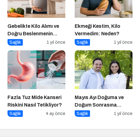
Gebelikte Kilo Alımı ve
Ekmeği Kestim, Kilo
Doğru Beslenmenin
Vermedim: Neden?
Önemi
Sağlık
1 yıl önce
Sağlık
1 yıl önce
Fazla Tuz Mide Kanseri
Mayıs Ayı Doğuma ve
Riskini Nasıl Tetikliyor?
Doğum Sonrasına
Hazırlık Atölyesi
Sağlık
4 ay önce
Sağlık
1 yıl önce