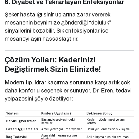
6. Diyabet ve Tekrarlayan Enfeksiyonlar
Şeker hastalığı sinir uçlarına zarar vererek
mesanenin beynimize gönderdiği “doluluk”
sinyallerini bozabilir. Sık enfeksiyonlar ise
mesaneyi aşırı hassaslaştırır.
Çözüm Yolları: Kaderinizi
Değiştirmek Sizin Elinizde!
Modern tıp, idrar kaçırma sorununa karşı artık çok
daha konforlu seçenekler sunuyor. Dr. Eren, tedavi
yelpazesini şöyle özetliyor:
Yöntem
Kimlere Uygulanır?
Beklenen Sonuç
Başlangıç seviyesindeki
Kasların güçlenmesi ve tam
Pelvik Egzersizler
hastalar
kontrol.
Lazer Uygulamaları
Ameliyatsız çözüm arayanlar
Doku yenilenmesi ve sıkılaşma.
Aşırı aktif mesane sorunu
İlaç Tedavisi
Acil sıkışma hissinin azalması.
olanlar