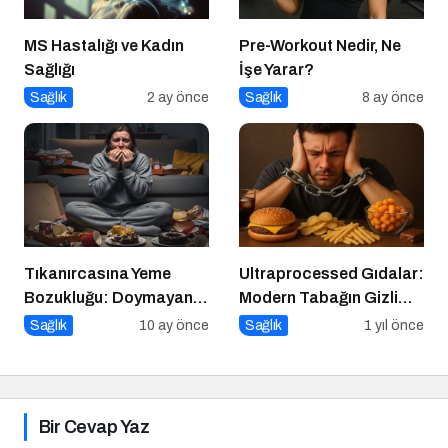
MS Hastalığı ve Kadın
Pre-Workout Nedir, Ne
Sağlığı
İşe Yarar?
Sağlık
2 ay önce
Sağlık
8 ay önce
Tıkanırcasına Yeme
Ultraprocessed Gıdalar:
Bozukluğu: Doymayan
Modern Tabağın Gizli
Duygular
Psikobiyolojisi
Sağlık
10 ay önce
Sağlık
1 yıl önce
Bir Cevap Yaz