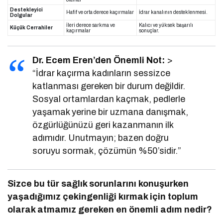
Destekleyici
Hafif ve orta derece kaçırmalar
İdrar kanalının desteklenmesi.
Dolgular
İleri derece sarkma ve
Kalıcı ve yüksek başarılı
Küçük Cerrahiler
kaçırmalar
sonuçlar.
Dr. Ecem Eren’den Önemli Not:
>
“İdrar kaçırma kadınların sessizce
katlanması gereken bir durum değildir.
Sosyal ortamlardan kaçmak, pedlerle
yaşamak yerine bir uzmana danışmak,
özgürlüğünüzü geri kazanmanın ilk
adımıdır. Unutmayın; bazen doğru
soruyu sormak, çözümün %50’sidir.”
Sizce bu tür sağlık sorunlarını konuşurken
yaşadığımız çekingenliği kırmak için toplum
olarak atmamız gereken en önemli adım nedir?