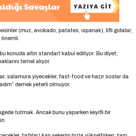
nler (muz, avokado, patates, ıspanak), lifli gıdalar,
k önemli.
 konuda altın standart kabul ediliyor. Bu diyet;
aklarını temel alıyor.
r, salamura yiyecekler, fast-food ve hazır soslar da
adım” demek yeterli olmuyor.
ngede tutmak. Ancak bunu yaparken keyifli bir
ün.
ecekler, tatlılar) kan şekerini hızla yükseltirken; tam