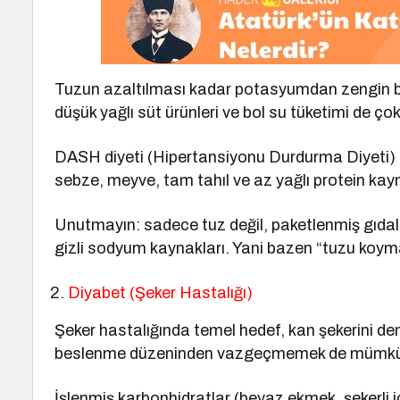
Tuzun azaltılması kadar potasyumdan zengin besi
düşük yağlı süt ürünleri ve bol su tüketimi de ço
DASH diyeti (Hipertansiyonu Durdurma Diyeti) bu
sebze, meyve, tam tahıl ve az yağlı protein kayn
Unutmayın: sadece tuz değil, paketlenmiş gıdala
gizli sodyum kaynakları. Yani bazen “tuzu koym
Diyabet (Şeker Hastalığı)
Şeker hastalığında temel hedef, kan şekerini de
beslenme düzeninden vazgeçmemek de mümk
İşlenmiş karbonhidratlar (beyaz ekmek, şekerli iç