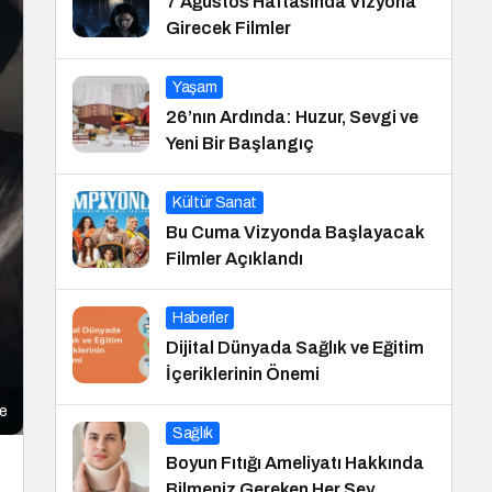
7 Ağustos Haftasında Vizyona
Girecek Filmler
Yaşam
26’nın Ardında: Huzur, Sevgi ve
Yeni Bir Başlangıç
Kültür Sanat
Bu Cuma Vizyonda Başlayacak
Filmler Açıklandı
Haberler
Dijital Dünyada Sağlık ve Eğitim
İçeriklerinin Önemi
me
Sağlık
Boyun Fıtığı Ameliyatı Hakkında
Bilmeniz Gereken Her Şey