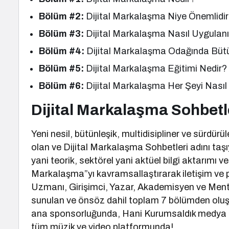
Bölüm #2:
Dijital Markalaşma Niye Önemlidi
Bölüm #3:
Dijital Markalaşma Nasıl Uygulanı
Bölüm #4:
Dijital Markalaşma Odağında Büt
Bölüm #5:
Dijital Markalaşma Eğitimi Nedir?
Bölüm #6:
Dijital Markalaşma Her Şeyi Nasıl 
Dijital Markalaşma Sohbetl
Yeni nesil, bütünleşik, multidisipliner ve sürdürüleb
olan ve Dijital Markalaşma Sohbetleri adını taş
yani teorik, sektörel yani aktüel bilgi aktarımı 
Markalaşma”yı kavramsallaştırarak iletişim ve
Uzmanı, Girişimci, Yazar, Akademisyen ve Men
sunulan ve önsöz dahil toplam 7 bölümden oluş
ana sponsorluğunda, Hani Kurumsaldık medya p
tüm müzik ve video platformunda!