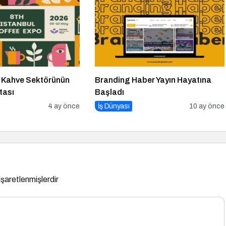
 Kahve Sektörünün
Branding Haber Yayın Hayatına
tası
Başladı
4 ay önce
İş Dünyası
10 ay önce
 işaretlenmişlerdir