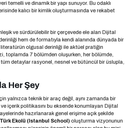
ri temelli ve dinamik bir yapı sunuyor. Bu odaklı
çerisinde kalıcı bir kimlik oluşturmasında ve rekabet
eşik ve sürdürülebilir bir çerçevede ele alan Dijital
erinliği hem de formatıyla kendi alanında dünyada bir
iteratürün olgusal derinliği ile aktüel pratiğin
izi, toplamda 7 bölümden oluşurken, her bölümde,
tüm detaylar rasyonel, nesnel ve bütüncül bir üslupla,
da Her Şey
in yalnızca teknik bir araç değil, aynı zamanda bir
ve içerik politikasını bu eksende konumlayan Dijital
yelerinde hazırlanarak genel erişime açık şekilde
Türk Ekolü (Istanbul School)
oluşturma vizyonunun