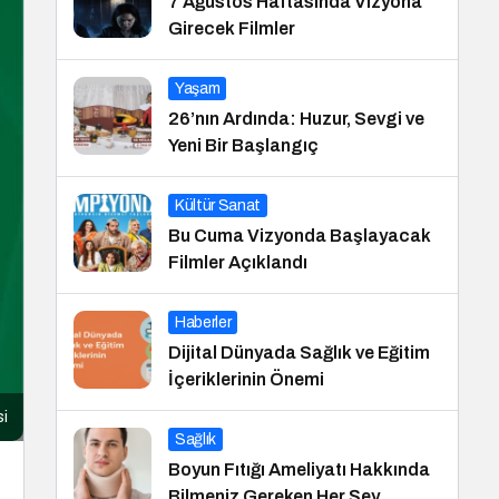
7 Ağustos Haftasında Vizyona
Girecek Filmler
Yaşam
26’nın Ardında: Huzur, Sevgi ve
Yeni Bir Başlangıç
Kültür Sanat
Bu Cuma Vizyonda Başlayacak
Filmler Açıklandı
Haberler
Dijital Dünyada Sağlık ve Eğitim
İçeriklerinin Önemi
si
Sağlık
Boyun Fıtığı Ameliyatı Hakkında
Bilmeniz Gereken Her Şey