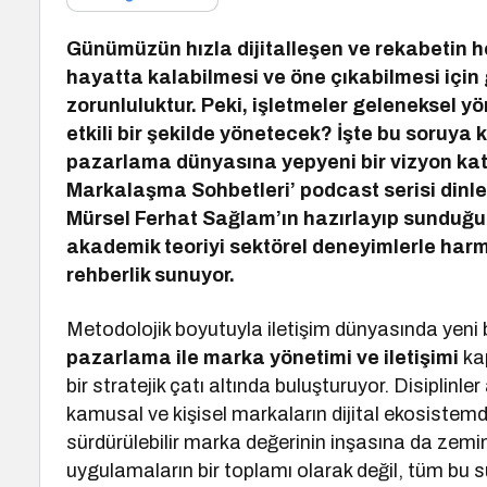
Günümüzün hızla dijitalleşen ve rekabetin h
hayatta kalabilmesi ve öne çıkabilmesi için g
zorunluluktur. Peki, işletmeler geleneksel y
etkili bir şekilde yönetecek? İşte bu soruya 
pazarlama dünyasına yepyeni bir vizyon katan
Markalaşma Sohbetleri’ podcast serisi dinle
Mürsel Ferhat Sağlam’ın hazırlayıp sunduğu 
akademik teoriyi sektörel deneyimlerle har
rehberlik sunuyor.
Metodolojik boyutuyla iletişim dünyasında yeni 
pazarlama ile marka yönetimi ve iletişimi
kap
bir stratejik çatı altında buluşturuyor. Disiplinl
kamusal ve kişisel markaların dijital ekosistem
sürdürülebilir marka değerinin inşasına da zemin h
uygulamaların bir toplamı olarak değil, tüm bu s