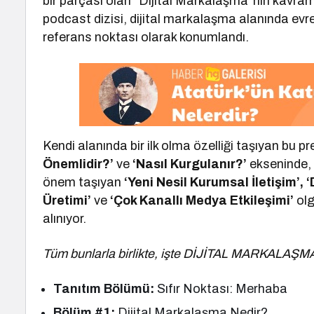
bir parçası olan “Dijital Markalaşma”nın kavram
podcast dizisi, dijital markalaşma alanında evr
referans noktası olarak konumlandı.
Kendi alanında bir ilk olma özelliği taşıyan bu pre
Önemlidir?’
ve
‘Nasıl Kurgulanır?’
ekseninde, i
önem taşıyan
‘Yeni Nesil Kurumsal İletişim’, ‘D
Üretimi’
ve
‘Çok Kanallı Medya Etkileşimi’
olg
alınıyor.
Tüm bunlarla birlikte, işte DİJİTAL MARKALAŞM
Tanıtım Bölümü:
Sıfır Noktası: Merhaba
Bölüm #1:
Dijital Markalaşma Nedir?