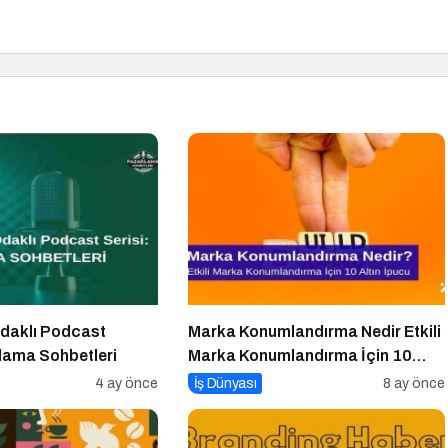
daklı Podcast
Marka Konumlandırma Nedir Etkili
rlama Sohbetleri
Marka Konumlandırma İçin 10
Altın İpucu
4 ay önce
İş Dünyası
8 ay önce