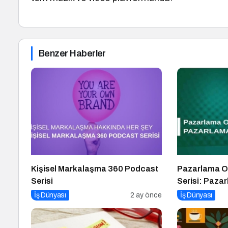
Benzer Haberler
Kişisel Markalaşma 360 Podcast
Pazarlama O
Serisi
Serisi: Paza
İş Dünyası
2 ay önce
İş Dünyası