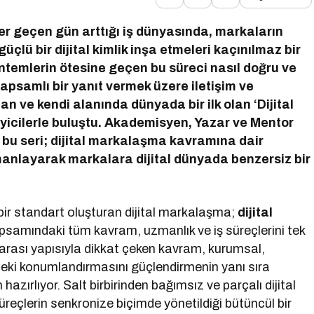
er geçen gün arttığı iş dünyasında, markaların
üçlü bir dijital kimlik inşa etmeleri kaçınılmaz bir
öntemlerin ötesine geçen bu süreci nasıl doğru ve
kapsamlı bir yanıt vermek üzere iletişim ve
 ve kendi alanında dünyada bir ilk olan ‘Dijital
yicilerle buluştu. Akademisyen, Yazar ve Mentor
bu seri; dijital markalaşma kavramına dair
manlayarak markalara dijital dünyada benzersiz bir
bir standart oluşturan dijital markalaşma;
dijital
samındaki tüm kavram, uzmanlık ve iş süreçlerini tek
er arası yapısıyla dikkat çeken kavram, kurumsal,
deki konumlandırmasını güçlendirmenin yanı sıra
azırlıyor. Salt birbirinden bağımsız ve parçalı dijital
üreçlerin senkronize biçimde yönetildiği bütüncül bir