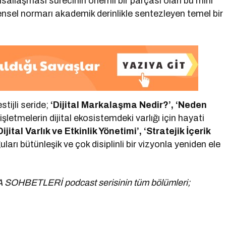
sallaşması sürecinin önemli bir parçası olan bu mini
ensel normarı akademik derinlikle sentezleyen temel bir
stijli seride;
‘Dijital Markalaşma Nedir?’, ‘Neden
şletmelerin dijital ekosistemdeki varlığı için hayati
ijital Varlık ve Etkinlik Yönetimi’, ‘Stratejik İçerik
uları bütünleşik ve çok disiplinli bir vizyonla yeniden ele
A SOHBETLERİ podcast serisinin tüm bölümleri;