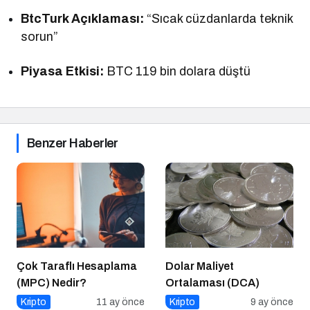
BtcTurk Açıklaması:
“Sıcak cüzdanlarda teknik
sorun”
Piyasa Etkisi:
BTC 119 bin dolara düştü
Benzer Haberler
Çok Taraflı Hesaplama
Dolar Maliyet
(MPC) Nedir?
Ortalaması (DCA)
Kripto
11 ay önce
Kripto
9 ay önce