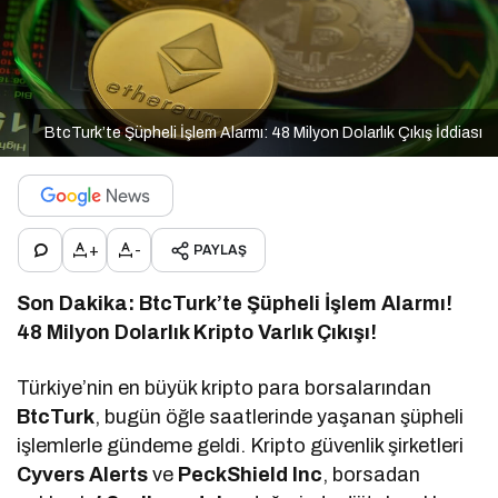
BtcTurk’te Şüpheli İşlem Alarmı: 48 Milyon Dolarlık Çıkış İddiası
+
-
PAYLAŞ
Son Dakika: BtcTurk’te Şüpheli İşlem Alarmı!
48 Milyon Dolarlık Kripto Varlık Çıkışı!
Türkiye’nin en büyük kripto para borsalarından
BtcTurk
, bugün öğle saatlerinde yaşanan şüpheli
işlemlerle gündeme geldi. Kripto güvenlik şirketleri
Cyvers Alerts
ve
PeckShield Inc
, borsadan