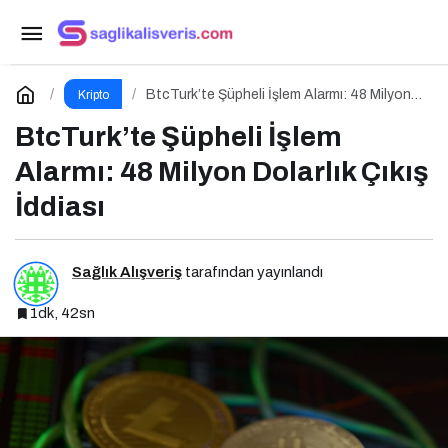
BtcTurk’te Şüpheli İşlem Alarmı: 48 Milyon
Dolarlık Çıkış İddiası
Yorum Yap
BtcTurk’te Şüpheli İşlem Alarmı: 48 Milyon
Kripto
Dolarlık Çıkış İddiası
BtcTurk’te Şüpheli İşlem
Alarmı: 48 Milyon Dolarlık Çıkış
İddiası
Sağlık Alışveriş
tarafından yayınlandı
1dk, 42sn