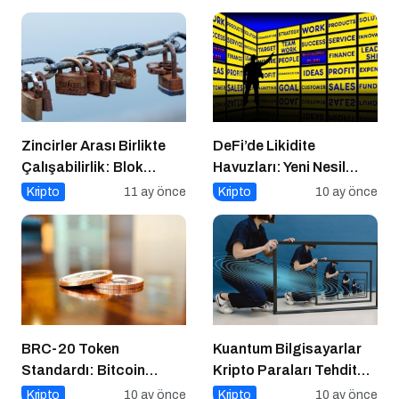
Zincirler Arası Birlikte
DeFi’de Likidite
Çalışabilirlik: Blok
Havuzları: Yeni Nesil
Zincirlerin Geleceği
Finansın Kalbi
Kripto
11 ay önce
Kripto
10 ay önce
BRC-20 Token
Kuantum Bilgisayarlar
Standardı: Bitcoin
Kripto Paraları Tehdit
Üzerindeki Deneysel
Eder mi?
Kripto
10 ay önce
Kripto
10 ay önce