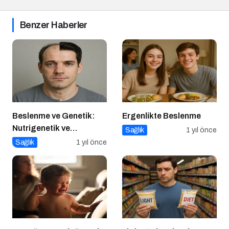
Benzer Haberler
Beslenme ve Genetik:
Ergenlikte Beslenme
Nutrigenetik ve
Sağlık
1 yıl önce
Nutrigenomik’in Rolü
Sağlık
1 yıl önce