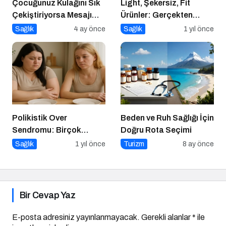
Çocuğunuz Kulağını Sık
Light, Şekersiz, Fit
Çekiştiriyorsa Mesajı
Ürünler: Gerçekten
Alın
Daha Sağlıklı mı?
Sağlık
4 ay önce
Sağlık
1 yıl önce
Polikistik Over
Beden ve Ruh Sağlığı İçin
Sendromu: Birçok
Doğru Rota Seçimi
Kadının Sessiz Yoldaşı
Sağlık
1 yıl önce
Turizm
8 ay önce
Bir Cevap Yaz
E-posta adresiniz yayınlanmayacak.
Gerekli alanlar
*
ile