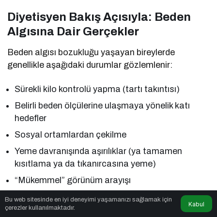
Diyetisyen Bakış Açısıyla: Beden
Algısına Dair Gerçekler
Beden algısı bozukluğu yaşayan bireylerde
genellikle aşağıdaki durumlar gözlemlenir:
Sürekli kilo kontrolü yapma (tartı takıntısı)
Belirli beden ölçülerine ulaşmaya yönelik katı
hedefler
Sosyal ortamlardan çekilme
Yeme davranışında aşırılıklar (ya tamamen
kısıtlama ya da tıkanırcasına yeme)
“Mükemmel” görünüm arayışı
Bu noktada diyetisyen olarak benim rolüm yalnızca
Bu web sitesinde en iyi deneyimi yaşamanızı sağlamak için
Kabul
çerezler kullanılmaktadır.
bir beslenme planı hazırlamak değildir.