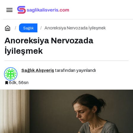
Beden Algı Bozukluğu: Aynadaki Beni
Sevememek
Paylaş
Yorum Yap
Anoreksiya Nervozada İyileşmek
Sağlık
Anoreksiya Nervozada
İyileşmek
Sağlık Alışveriş
tarafından yayınlandı
6dk, 56sn