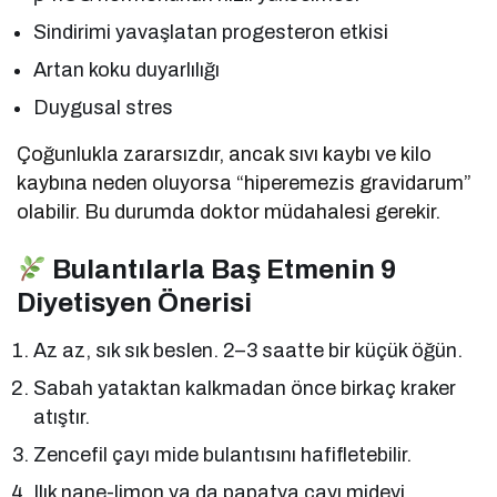
Sindirimi yavaşlatan progesteron etkisi
Artan koku duyarlılığı
Duygusal stres
Çoğunlukla zararsızdır, ancak sıvı kaybı ve kilo
kaybına neden oluyorsa “hiperemezis gravidarum”
olabilir. Bu durumda doktor müdahalesi gerekir.
Bulantılarla Baş Etmenin 9
Diyetisyen Önerisi
Az az, sık sık beslen. 2–3 saatte bir küçük öğün.
Sabah yataktan kalkmadan önce birkaç kraker
atıştır.
Zencefil çayı mide bulantısını hafifletebilir.
Ilık nane-limon ya da papatya çayı mideyi