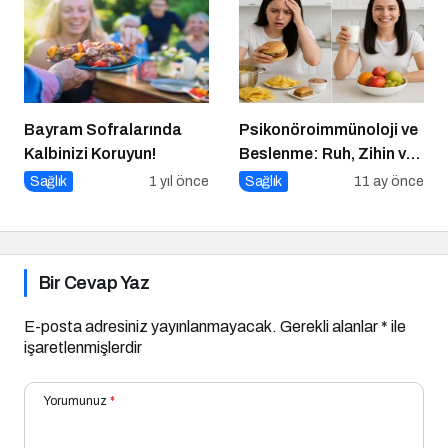
Bayram Sofralarında
Psikonöroimmünoloji ve
Kalbinizi Koruyun!
Beslenme: Ruh, Zihin ve
Bağışıklık
Sağlık
1 yıl önce
Sağlık
11 ay önce
Bir Cevap Yaz
E-posta adresiniz yayınlanmayacak.
Gerekli alanlar
*
ile
işaretlenmişlerdir
Yorumunuz
*