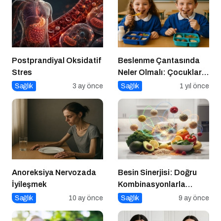
Postprandiyal Oksidatif
Beslenme Çantasında
Stres
Neler Olmalı: Çocuklar
İçin Lezzetli ve Dengeli
Sağlık
3 ay önce
Sağlık
1 yıl önce
Alternatifler
Anoreksiya Nervozada
Besin Sinerjisi: Doğru
İyileşmek
Kombinasyonlarla
Besinlerin Gücünü Artırın
Sağlık
10 ay önce
Sağlık
9 ay önce